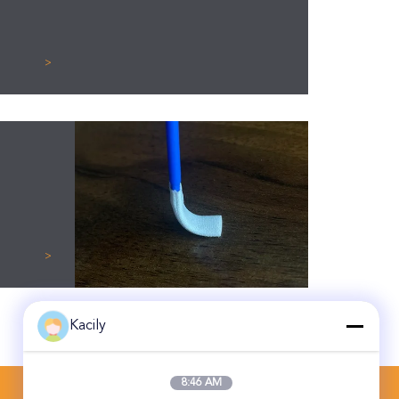
>
Ju
대
사
>
Ma
Kacily
8:46 AM