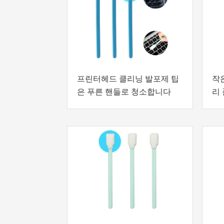
프린터헤드 클리닝 발포제 팁
작
은 푸른 핸들로 청소합니다
리 
트
니