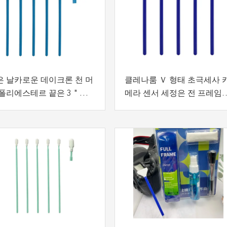
은 날카로운 데이크론 천 머
클레나룸 Ｖ 형태 초극세사 
폴리에스테르 끝은 3 " 린
메라 센서 세정은 전 프레임
 무료 이중 레이어를 청소합
청소합니다
다