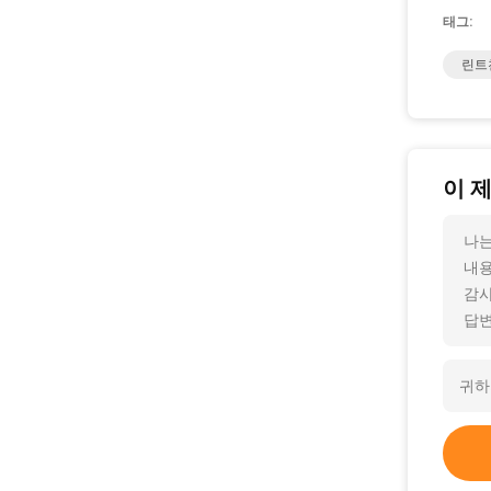
태그:
린트
이 
나는
내용
감사
답변