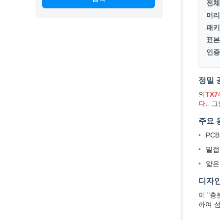
전체
머리
패키
표본
인증
정밀 
의
TX
다.
. 
주요 
PC
밀접
얇은
디자인
이 "
하여 