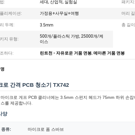
법:
세대, 산업적, 실험실
패키지
플리케이션:
가정용+사무실+여행
머리 길
리 두께:
총 길이
3.5mm
500개/플라스틱 가방, 25000개/케
키지 유형:
이스
조하다:
린트천 - 자유로운 거품 면봉
,
메마른 거품 면봉
설명
로 간격 PCB 청소기 TX742
2 마이크로 게프 PCB 클리너에는 3.5mm 스펀지 헤드가 75mm 하위 
세스를 제공합니다.
사양
 종류:
마이크로 폼 스바브