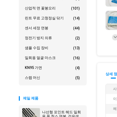
산업적 면 꽃봉오리
(101)
린트 무료 고청정실 닦기
(14)
센서 세정 면봉
(44)
정전기 방지 의류
(2)
샘플 수집 장비
(13)
일회용 얼굴 마스크
(16)
KN95 가면
(4)
상세 
스랩 머신
(5)
사
제일 제품
이
헤
나선형 포인트 헤드 일회
용 폼 청소 면봉, 검은색