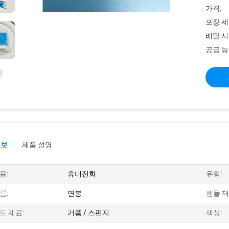
가격:
포장 세
배달 시
공급 능
정보
제품 설명
용:
휴대전화
유형:
름:
면봉
핸들 재
드 재료:
거품 / 스펀지
색상: