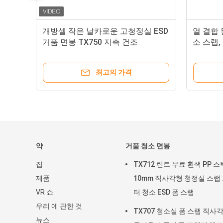
면
개방셀 작은 날카로운 고청정실 ESD
열 결합 
거품 면봉 TX750 지촉 건조
소 스랩,
최고의 가격
약
거품 청소 면봉
집
TX712 린트 무료 흰색 PP 스
제품
10mm 직사각형 청정실 스랩
VR 쇼
터 청소 ESD 폼 스랩
우리 에 관한 것
TX707 청소실 폼 스랩 직사
뉴스