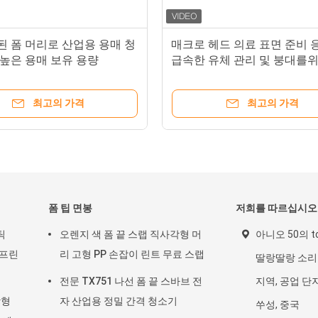
된 폼 머리로 산업용 용매 청
매크로 헤드 의료 표면 준비 
 높은 용매 보유 용량
급속한 유체 관리 및 붕대를
16mm 추가 넓은 흰 스펀지
최고의 가격
최고의 가격
폼 팁 면봉
저희를 따르십시오
틱
오렌지 색 폼 끝 스랩 직사각형 머
아니오 50의 to
 프린
리 고형 PP 손잡이 린트 무료 스랩
딸랑딸랑 소리
전문 TX751 나선 폼 끝 스바브 전
지역, 공업 단지,
각형
자 산업용 정밀 간격 청소기
쑤성, 중국