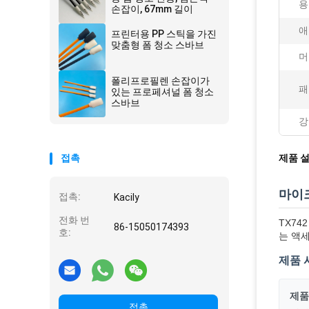
용
손잡이, 67mm 길이
애
프린터용 PP 스틱을 가진
맞춤형 폼 청소 스바브
머
폴리프로필렌 손잡이가
패
있는 프로페셔널 폼 청소
스바브
강
접촉
제품 
마이크
접촉:
Kacily
전화 번
TX74
86-15050174393
호:
는 액
제품 
제품
접촉