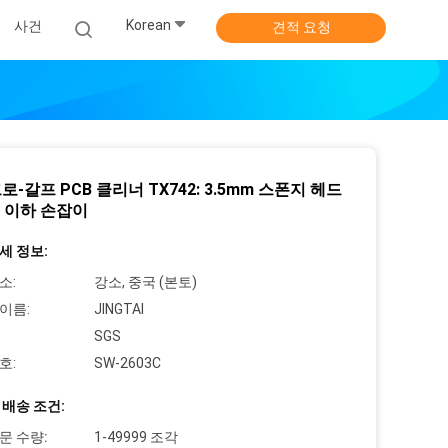
Korean
사건
견적 요청
-갈프 PCB 클리너 TX742: 3.5mm 스폰지 헤드
m 이하 손잡이
세 정보:
소:
강소, 중국 (본토)
이름:
JINGTAI
SGS
호:
SW-2603C
 배송 조건:
문 수량:
1-49999 조각