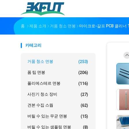
홈
제품 소개
거품 청소 면봉
마이크로-갈프 PCB 클리너 T
카테고리
거품 청소 면봉
(253)
폼 팁 면봉
(206)
폴리에스테르 면봉
(116)
사진기 청소 장비
(27)
견본 수집 스웝
(62)
버릴 수 있는 무균 면봉
(15)
버릴 수 있는 샘플링 면봉
(8)