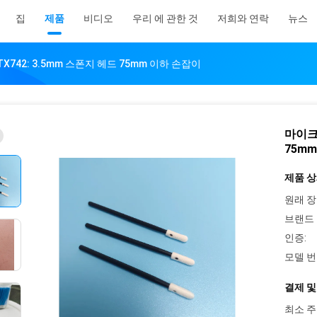
집
제품
비디오
우리 에 관한 것
저희와 연락
뉴스
X742: 3.5mm 스폰지 헤드 75mm 이하 손잡이
마이크로
75m
제품 상
원래 장
브랜드 
인증:
모델 번
결제 및
최소 주