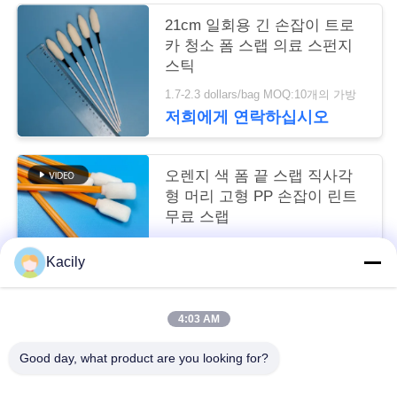
스
21cm 일회용 긴 손잡이 트로
카 청소 폼 스랩 의료 스펀지
스틱
사
1.7-2.3 dollars/bag MOQ:10개의 가방
건
저희에게 연락하십시오
인
오렌지 색 폼 끝 스랩 직사각
형 머리 고형 PP 손잡이 린트
용
무료 스랩
을
1.7-2.3 dollars/bag MOQ:50 가방
Kacily
저희에게 연락하십시오
요
청
4:03 AM
모든
하
Good day, what product are you looking for?
십
거품 청소 면봉
폼 팁 면봉