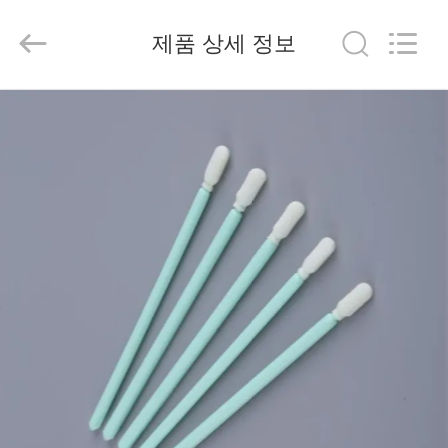
©
2019
-
2026
제품 상세 정보
suzhou
jintai
antistatic
products
co.ltd.
집
All
Rights
Reserved.
제
품
비
디
오
우