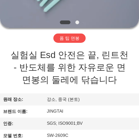
리
에
관
폼 팁 면봉
한
실험실 Esd 안전은 끝, 린트천
것
- 반도체를 위한 자유로운 면
면봉의 둘레에 닦습니다
공
장
원래 장소:
강소, 중국 (본토)
투
JINGTAI
브랜드 이름:
어
SGS; ISO9001;BV
인증:
SW-2609C
모델 번호: