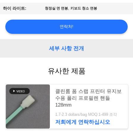
품
,
하이 라이트:
청정실 면 면봉
키보드 청소 면봉
질
관
연락처!
리
세부 사항 전개
저
희
유사한 제품
와
연
클린룸 폼 스랩 프린터 유지보
수용 폴리 프로필렌 핸들
락
128mm
1.7-2.3 dollars/bag MOQ:1-499 조각
저희에게 연락하십시오
뉴