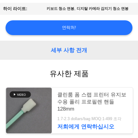
품
,
하이 라이트:
키보드 청소 면봉
디지탈 카메라 감지기 청소 면봉
질
관
연락처!
리
세부 사항 전개
저
희
유사한 제품
와
연
클린룸 폼 스랩 프린터 유지보
수용 폴리 프로필렌 핸들
락
128mm
1.7-2.3 dollars/bag MOQ:1-499 조각
저희에게 연락하십시오
뉴