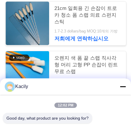
스
21cm 일회용 긴 손잡이 트로
카 청소 폼 스랩 의료 스펀지
스틱
사
1.7-2.3 dollars/bag MOQ:10개의 가방
건
저희에게 연락하십시오
인
오렌지 색 폼 끝 스랩 직사각
형 머리 고형 PP 손잡이 린트
용
무료 스랩
을
1.7-2.3 dollars/bag MOQ:50 가방
Kacily
저희에게 연락하십시오
요
청
12:02 PM
모든
하
Good day, what product are you looking for?
십
거품 청소 면봉
폼 팁 면봉