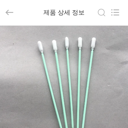
©
2019
-
2026
제품 상세 정보
suzhou
jintai
antistatic
products
co.ltd.
집
All
Rights
Reserved.
제
품
비
디
오
우