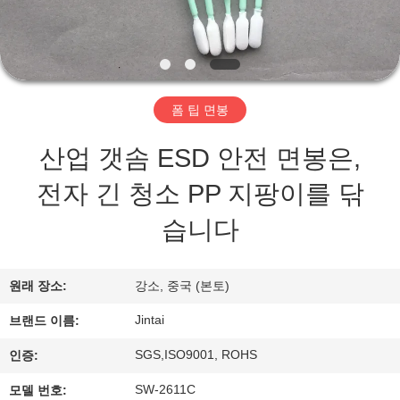
리
에
관
폼 팁 면봉
한
산업 갯솜 ESD 안전 면봉은,
것
전자 긴 청소 PP 지팡이를 닦
습니다
공
장
원래 장소:
강소, 중국 (본토)
투
Jintai
브랜드 이름:
어
SGS,ISO9001, ROHS
인증:
SW-2611C
모델 번호: