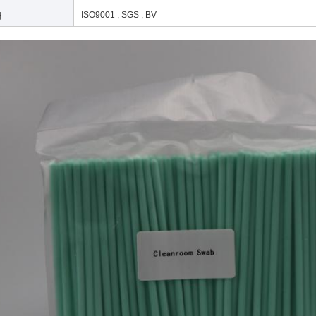
ISO9001 ; SGS ; BV
서