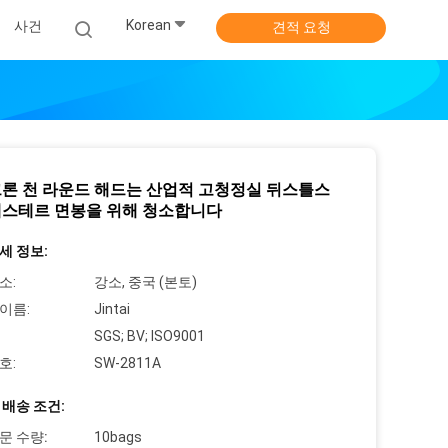
Korean
사건
견적 요청
론 천 라운드 해드는 산업적 고청정실 뒤스틀스
스테르 면봉을 위해 청소합니다
세 정보:
소:
강소, 중국 (본토)
이름:
Jintai
SGS; BV; ISO9001
호:
SW-2811A
 배송 조건:
문 수량:
10bags