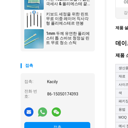
O
극세사 & 폴리에스테 끝
청소 면봉
강
키보드 세정을 위한 린트
무료 이중 레이어 직사각
형 폴리에스테르 면봉
제품 
1mm 두께 유연한 폴리에
스터 톱 스바브 청정실 린
데이
트 무료 청소 스틱
제품 
접촉
생산
재료
접촉:
Kacily
사이
전화 번
색
86-15050174393
호:
패키
용법
MOQ
예시 
접촉