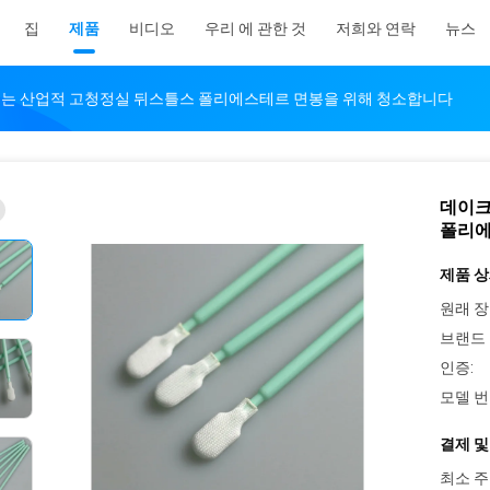
집
제품
비디오
우리 에 관한 것
저희와 연락
뉴스
드는 산업적 고청정실 뒤스틀스 폴리에스테르 면봉을 위해 청소합니다
데이크
폴리에
제품 상
원래 장
브랜드 
인증:
모델 번
결제 및
최소 주