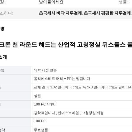
받아들이세요
샘플:
EM:
조하다:
초극세사 바닥 자루걸레
,
초극세사 평평한 자루걸레
설명
크론 천 라운드 해드는 산업적 고청정실 뒤스틀스 
소개
품명
의학 세정 면봉
폴리에스테르 머리 + PP는 찔립니다
즈
전체 길이 :102 밀리미터 ; 헤드 폭 :6.8 밀리미터 ; 헤드 길이 :1
성질
징
100 PC / 가방
광학적입니다 ; 인더스트리얼 ; 고청정실 세정
100 PC
정책
무료샘플