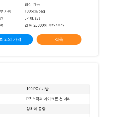
협상 가능
부 사항:
100pcs/bag
간:
5-10Days
력:
일 당 20000의 부대/부대
최고의 가격
접촉
:
100 PC / 가방
PP 스틱과 데이크론 천 머리
상하이 공항