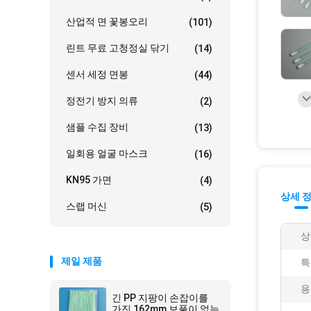
산업적 면 꽃봉오리
(101)
린트 무료 고청정실 닦기
(14)
센서 세정 면봉
(44)
정전기 방지 의류
(2)
샘플 수집 장비
(13)
일회용 얼굴 마스크
(16)
KN95 가면
(4)
상세 
스랩 머신
(5)
상
제일 제품
특
용
긴 PP 지팡이 손잡이를
가진 162mm 보풀이 없는