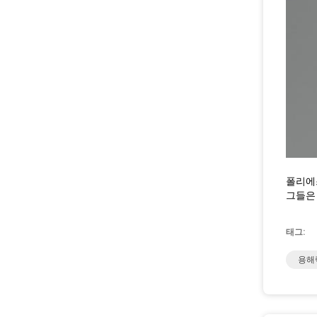
폴리에
그들은
태그:
용해