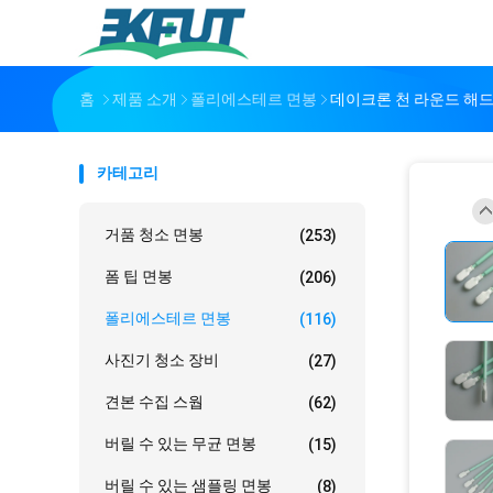
홈
제품 소개
폴리에스테르 면봉
데이크론 천 라운드 해
카테고리
거품 청소 면봉
(253)
폼 팁 면봉
(206)
폴리에스테르 면봉
(116)
사진기 청소 장비
(27)
견본 수집 스웝
(62)
버릴 수 있는 무균 면봉
(15)
버릴 수 있는 샘플링 면봉
(8)