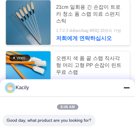
스
21cm 일회용 긴 손잡이 트로
카 청소 폼 스랩 의료 스펀지
스틱
사
1.7-2.3 dollars/bag MOQ:10개의 가방
건
저희에게 연락하십시오
인
오렌지 색 폼 끝 스랩 직사각
형 머리 고형 PP 손잡이 린트
용
무료 스랩
을
1.7-2.3 dollars/bag MOQ:50 가방
Kacily
저희에게 연락하십시오
요
청
8:46 AM
모든
하
Good day, what product are you looking for?
십
거품 청소 면봉
폼 팁 면봉