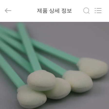
©
2019
-
2026
제품 상세 정보
suzhou
jintai
antistatic
products
co.ltd.
집
All
Rights
Reserved.
제
품
비
디
오
우