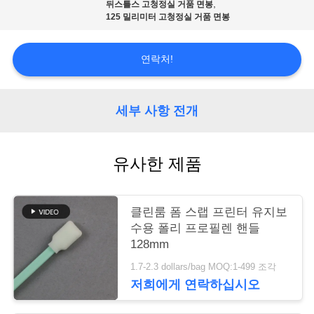
품
,
뒤스틀스 고청정실 거품 면봉
125 밀리미터 고청정실 거품 면봉
질
관
연락처!
리
세부 사항 전개
저
희
유사한 제품
와
클린룸 폼 스랩 프린터 유지보
연
수용 폴리 프로필렌 핸들
락
128mm
1.7-2.3 dollars/bag MOQ:1-499 조각
저희에게 연락하십시오
뉴