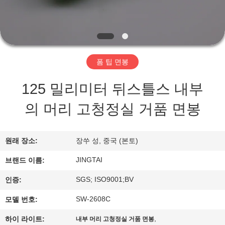
리
에
관
폼 팁 면봉
한
125 밀리미터 뒤스틀스 내부
것
의 머리 고청정실 거품 면봉
공
원래 장소:
장쑤 성, 중국 (본토)
장
JINGTAI
브랜드 이름:
투
SGS; ISO9001;BV
인증:
어
SW-2608C
모델 번호:
,
하이 라이트:
내부 머리 고청정실 거품 면봉