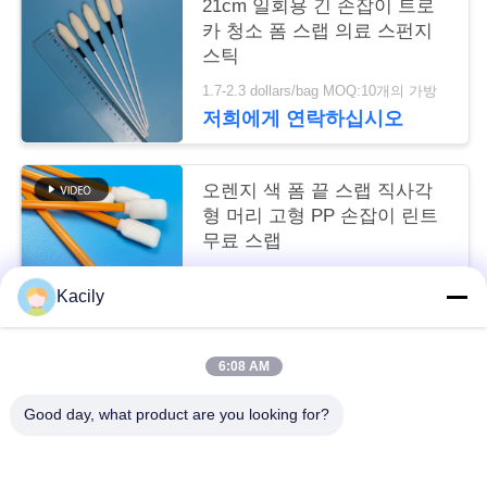
21cm 일회용 긴 손잡이 트로
스
카 청소 폼 스랩 의료 스펀지
스틱
사
1.7-2.3 dollars/bag MOQ:10개의 가방
저희에게 연락하십시오
건
오렌지 색 폼 끝 스랩 직사각
인
형 머리 고형 PP 손잡이 린트
무료 스랩
용
1.7-2.3 dollars/bag MOQ:50 가방
을
Kacily
저희에게 연락하십시오
요
6:08 AM
청
모든
Good day, what product are you looking for?
하
거품 청소 면봉
폼 팁 면봉
십