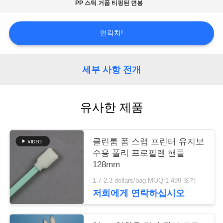
품
PP 스틱 거품 티핑된 면봉
질
연락처!
관
리
세부 사항 전개
저
유사한 제품
희
와
클린룸 폼 스랩 프린터 유지보
연
수용 폴리 프로필렌 핸들
128mm
락
1.7-2.3 dollars/bag MOQ:1-499 조각
저희에게 연락하십시오
뉴