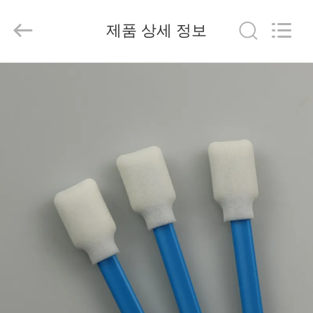
©
2019
-
2026
제품 상세 정보
suzhou
jintai
antistatic
products
co.ltd.
집
All
Rights
Reserved.
제
품
비
디
오
우