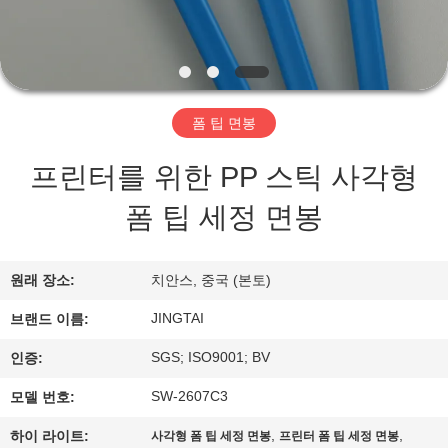
리
에
관
폼 팁 면봉
한
프린터를 위한 PP 스틱 사각형
것
폼 팁 세정 면봉
공
원래 장소:
치안스, 중국 (본토)
장
JINGTAI
브랜드 이름:
투
SGS; ISO9001; BV
인증:
어
SW-2607C3
모델 번호:
,
,
하이 라이트:
사각형 폼 팁 세정 면봉
프린터 폼 팁 세정 면봉