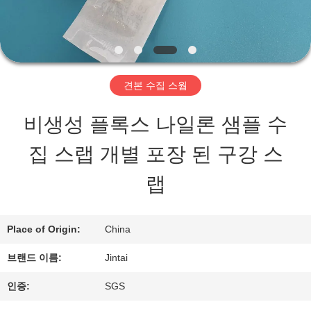
우
리
에
견본 수집 스웝
관
비생성 플록스 나일론 샘플 수
한
집 스랩 개별 포장 된 구강 스
것
랩
공
Place of Origin:
China
장
브랜드 이름:
Jintai
투
인증:
SGS
어