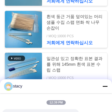
저희에게 연락하십시오
뉴
흰색 둥근 거품 덮여있는 머리
스
샘플 수집 스랩 면화 싹 나무
손잡이
/ MOQ:10000 PCS
사
저희에게 연락하십시오
건
일관성 있고 정확한 표본 결과
를 위해 145mm 흰색 표본 수
인
립 스랩
/ MOQ:10000 PCS
용
저희에게 연락하십시오
stacy
을
요
12:39 PM
모든