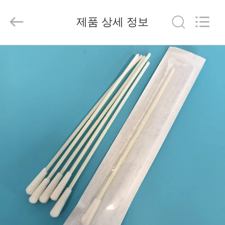
2019
-
제품 상세 정보
2026
suzhou
jintai
antistatic
집
products
co.ltd.
All
Rights
제
Reserved.
품
비
디
오