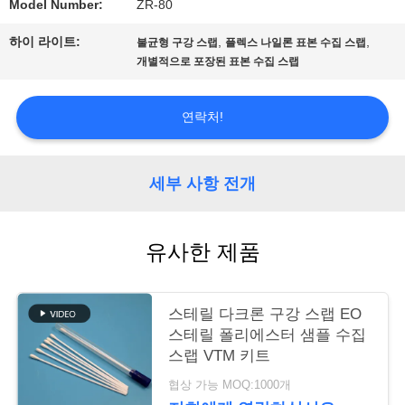
Model Number:
ZR-80
품
하이 라이트:
,
,
불균형 구강 스랩
플렉스 나일론 표본 수집 스랩
개별적으로 포장된 표본 수집 스랩
질
연락처!
관
리
세부 사항 전개
저
유사한 제품
희
와
스테릴 다크론 구강 스랩 EO
스테릴 폴리에스터 샘플 수집
연
스랩 VTM 키트
락
협상 가능 MOQ:1000개