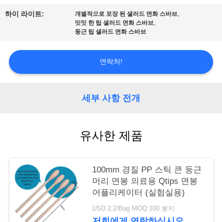
품
,
하이 라이트:
개별적으로 포장 된 샐러드 면화 스바브
질
,
밋밋 한 팁 샐러드 면화 스바브
둥근 팁 샐러드 면화 스바브
관
리
연락처!
저
세부 사항 전개
희
와
유사한 제품
연
100mm 경질 PP 스틱 큰 둥근
락
머리 면봉 의료용 Qtips 면봉
어플리케이터 (실험실용)
뉴
USD 2.2/Bag MOQ:100 봉지
저희에게 연락하십시오