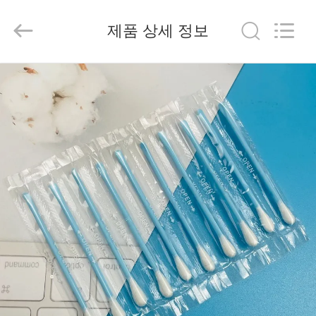
©
2019
-
2026
제품 상세 정보
suzhou
jintai
antistatic
products
co.ltd.
집
All
Rights
Reserved.
제
품
비
디
오
우