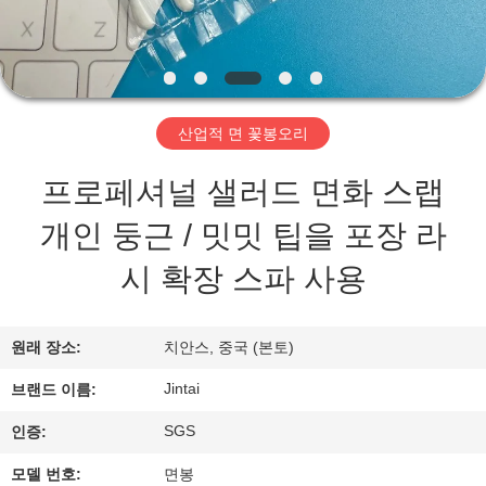
리
에
관
산업적 면 꽃봉오리
한
프로페셔널 샐러드 면화 스랩
것
개인 둥근 / 밋밋 팁을 포장 라
시 확장 스파 사용
공
장
원래 장소:
치안스, 중국 (본토)
투
Jintai
브랜드 이름:
어
SGS
인증:
모델 번호:
면봉