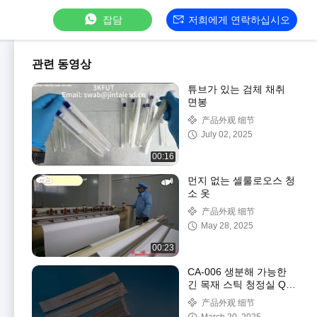
잡담
저희에게 연락하십시오
관련 동영상
튜브가 있는 검체 채취
면봉
产品外观 细节
July 02, 2025
00:16
먼지 없는 셀룰로오스 청
소 옷
产品外观 细节
May 28, 2025
00:23
CA-006 생분해 가능한
긴 목재 스틱 청정실 Q
팁 산업용 면화 잎 청소
产品外观 细节
스랩 스틱