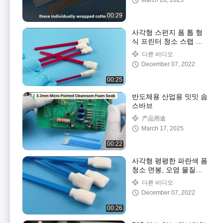
March 20, 2025
00:29
사각형 스펀지 폼 톱 형
식 프린터 청소 스랩 린
트 무료
다른 비디오
December 07, 2022
00:25
반도체용 산업용 밋밋 솜
스바브
产品用途
March 17, 2025
00:22
사각형 평평한 파란색 폼
청소 면봉, 오염 물질의
빠른 흡수 가능
다른 비디오
December 07, 2022
00:26