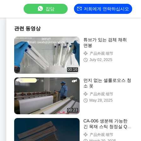
잡담
저희에게 연락하십시오
관련 동영상
튜브가 있는 검체 채취
면봉
产品外观 细节
July 02, 2025
00:16
먼지 없는 셀룰로오스 청
소 옷
产品外观 细节
May 28, 2025
00:23
CA-006 생분해 가능한
긴 목재 스틱 청정실 Q
팁 산업용 면화 잎 청소
产品外观 细节
스랩 스틱