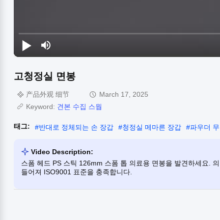
고청정실 면봉
产品外观 细节
March 17, 2025
Keyword:
견본 수집 스웝
태그:
#
반대로 정체되는 손 장갑
#
청정실 메마른 장갑
#
파우더 무
Video Description:
스폼 헤드 PS 스틱 126mm 스폼 톱 의료용 면봉을 발견하세요.
들어져 ISO9001 표준을 충족합니다.