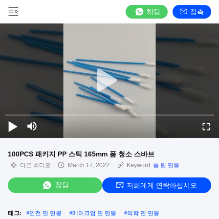
채팅
접촉
100PCS 패키지 PP 스틱 165mm 폼 청소 스바브
다른 비디오
March 17, 2022
Keyword:
폼 팁 면봉
잡담
저희에게 연락하십시오
태그:
#
안전 면 면봉
#
메이크업 면 면봉
#
의학 면 면봉