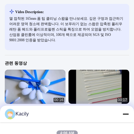
Video Description:
열 접착된 165mm 폼 팁 클리닝 스왑을 만나보세요. 깊은 구멍과 접근하기
어려운 영역 청소에 완벽합니다. 이 보푸라기 없는 스왑은 압축된 폴리우
레탄 폼 헤드와 폴리프로필렌 스틱을 특징으로 하여 오염을 방지합니다.
산업용 클린룸에 이상적이며, 100개 팩으로 제공되며 SGS 및 ISO
9001:2008 인증을 받았습니다.
관련 동영상
00:16
00:17
폴리에스테르 면봉
멸균 비강 나일론 플록 면봉 (검체 채취
Kacily
용)
产品外观 细节
产品外观 细节
July 23, 2021
March 17, 2022
4:06 AM